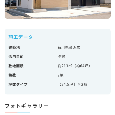
施工データ
建築地
石川県金沢市
活用目的
持家
敷地面積
約213㎡（約64坪）
棟数
2棟
坪数タイプ
【24.5坪】×2棟
フォトギャラリー