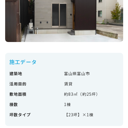
施工データ
建築地
富山県富山市
活用目的
賃貸
敷地面積
約83㎡（約25坪）
棟数
1棟
坪数タイプ
【23坪】×1棟